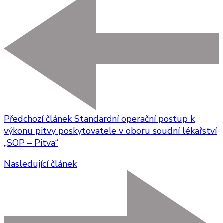
Předchozí článek
Standardní operační postup k
výkonu pitvy poskytovatele v oboru soudní lékařství
„SOP – Pitva“
Nasledující článek