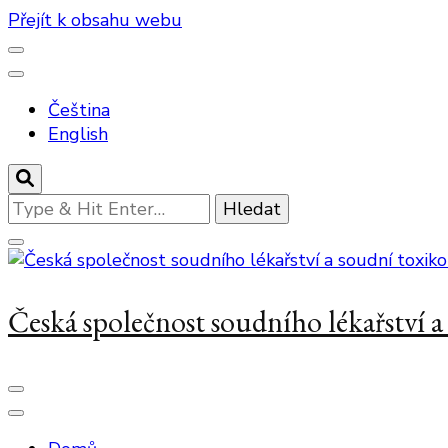
Přejít k obsahu webu
Čeština
English
Hledáte
něco
?
Česká společnost soudního lékařství 