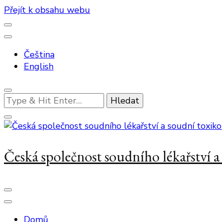
Přejít k obsahu webu
Čeština
English
Hledáte
něco
?
Česká společnost soudního lékařství 
Domů