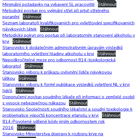
Minimální požadavky na vybavení SL pracoviště
Stáhnout
Metodický postup pro vyjímání střel při pitvě střelného
poranění
Stáhnout
Seznam laboratoří kvalifikovaných pro vyšetřování specifikovaných
návykových látek
Stáhnout
Metodický pokyn pro postup při laboratorním stanovení alkoholu v
krvi
Stáhnout
Stanovisko k dodatečným administrativním úpravám výsledků
laboratorního vyšetření hladiny alkoholu v krvi
Stáhnout
Nepodkročitelné meze pro odbornost 814-toxikologická
laboratoř
Stáhnout
Stanovisko výboru k průkazu ovlivnění řidiče návykovou
látkou
Stáhnout
Stanovisko výboru k formě publikace výsledků vyšetření NL v krvi
řidičů
Stáhnout
Doporučený postup soudního lékaře při informaci o zemřelé osobě
s vysoce nebezpečnou nákazou
Stáhnout
Stanovisko Společnosti soudního lékařství a soudní toxikologie k
problematice výpočtů koncentrace etanolu v krvi
Stáhnout
814-Povolené sdílené kódy jiným odbornostem rok
2016
Stáhnout
Stanovisko Ministerstva dopravy k rozboru krve na