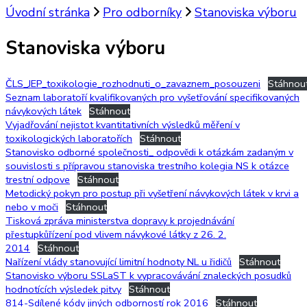
Úvodní stránka
Pro odborníky
Stanoviska výboru
Stanoviska výboru
ČLS_JEP_toxikologie_rozhodnuti_o_zavaznem_posouzeni
Stáhnou
Seznam laboratoří kvalifikovaných pro vyšetřování specifikovaných
návykových látek
Stáhnout
Vyjadřování nejistot kvantitativních výsledků měření v
toxikologických laboratořích
Stáhnout
Stanovisko odborné společnosti_ odpovědi k otázkám zadaným v
souvislosti s přípravou stanoviska trestního kolegia NS k otázce
trestní odpove
Stáhnout
Metodický pokyn pro postup při vyšetření návykových látek v krvi a
nebo v moči
Stáhnout
Tisková zpráva ministerstva dopravy k projednávání
přestupkůřízení pod vlivem návykové látky z 26. 2.
2014
Stáhnout
Nařízení vlády stanovující limitní hodnoty NL u řidičů
Stáhnout
Stanovisko výboru SSLaST k vypracovávání znaleckých posudků
hodnotících výsledek pitvy
Stáhnout
814-Sdílené kódy jiných odborností rok 2016
Stáhnout