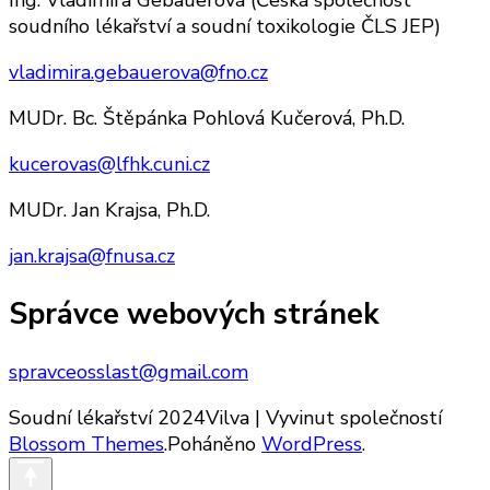
Ing. Vladimíra Gebauerová (Česká společnost
soudního lékařství a soudní toxikologie ČLS JEP)
vladimira.gebauerova@fno.cz
MUDr. Bc. Štěpánka Pohlová Kučerová, Ph.D.
kucerovas@lfhk.cuni.cz
MUDr. Jan Krajsa, Ph.D.
jan.krajsa@fnusa.cz
Správce webových stránek
spravceosslast@gmail.com
Soudní lékařství 2024
Vilva | Vyvinut společností
Blossom Themes
.Poháněno
WordPress
.