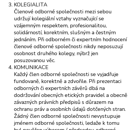
KOLEGIALITA
Členové odborné společnosti mezi sebou
udržují kolegiální vztahy vyznačující se
vzájemným respektem, profesionalitou,
solidárností, korektním, slušným a čestným
jednáním. Při odborném či expertním hodnocení
členové odborné společnosti nikdy neposuzují
osobnost druhého kolegy, nýbrž jen
posuzovanou věc.
KOMUNIKACE
Každý člen odborné společnosti se vyjadřuje
fundovaně, korektně a zdvořile. Při prezentaci
odborných či expertních závěrů dbá na
dodržování obecných etických pravidel a obecně
závazných právních předpisů s důrazem na
ochranu práv a osobních údajů dotčených stran.
Žádný člen odborné společnosti nevystupuje
jménem odborné společnosti, ledaže k tomu
byl pověřen výborem / předsedou odborné