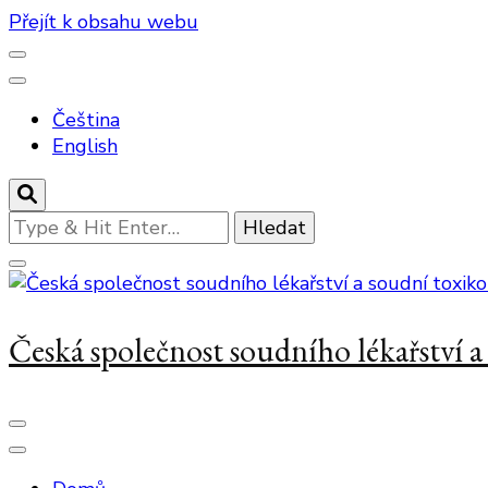
Přejít k obsahu webu
Čeština
English
Hledáte
něco
?
Česká společnost soudního lékařství 