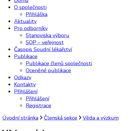
Domů
O společnosti
Přihláška
Aktuality
Pro odborníky
Stanoviska výboru
SOP – veřejnost
Časopis Soudní lékařství
Publikace
Publikace členů společnosti
Oceněné publikace
Odkazy
Kontakty
Přihlášení
Přihlášení
Registrace
Úvodní stránka
Členská sekce
Věda a výzkum